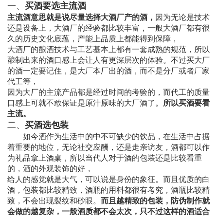
一、
买酒要选主流酒
主流酒意思就是说尽量选择大酒厂产的酒，
因为无论是技术
还是设备上，大酒厂的经验都比较丰富，一般大酒厂都有很
久的历史文化底蕴，产能上品质上都能得到保障，
大酒厂的酿酒技术与工艺基本上都有一套成熟的规范，所以
酿制出来的酒口感上会让人有更深层次的体验。不过买大厂
的酒一定要记住，是大厂本厂出的酒，而不是分厂或者厂家
代工等，
因为大厂的主流产品都是经过时间的考验的，而代工的质量
口感上可就不敢保证是原汁原味的大厂酒了。
所以买酒要看
主流。
二、
买酒选包装
如今酒作为生活中的中不可缺少的饮品，在生活中占据
着重要的地位，无论社交应酬，还是走亲访友，酒都可以作
为礼品拿上酒桌，所以当代人对于酒的包装还是比较看重
的，酒的外观装饰的好，
给人的感觉就是大气，可以说是身份的象征。而且优质的白
酒，包装都比较精致，酒瓶的用料都很有考究，酒瓶比较精
致，不会出现裂纹和砂眼。
而且越精致的包装，防伪制作就
会做的越复杂，一般酒质都不会太次，只不过这样的酒适合