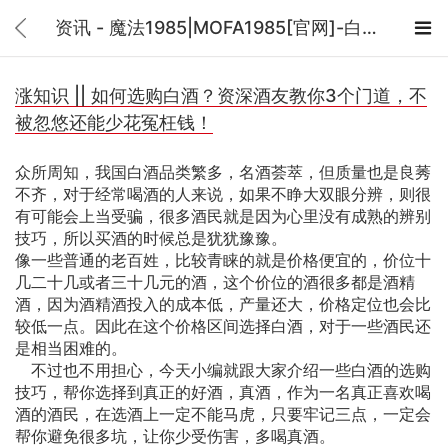
资讯 - 魔法1985|MOFA1985[官网]-白酒包装设计_酒包装设计公司_酒盒设计_酱酒包装设计

涨知识 || 如何选购白酒？资深酒友教你3个门道，不
被忽悠还能少花冤枉钱！
众所周知，我国白酒品类繁多，名酒荟萃，但质量也是良莠
不齐，对于经常喝酒的人来说，如果不睁大双眼分辨，则很
有可能会上当受骗，很多酒民就是因为心里没有成熟的辨别
技巧，所以买酒的时候总是犹犹豫豫。
像一些普通的老百姓，比较青睐的就是价格便宜的，价位十
几二十几或者三十几元的酒，这个价位的酒很多都是酒精
酒，因为酒精酒投入的成本低，产量还大，价格定位也会比
较低一点。因此在这个价格区间选择白酒，对于一些酒民还
是相当困难的。
不过也不用担心，今天小编就跟大家介绍一些白酒的选购
技巧，帮你选择到真正的好酒，真酒，作为一名真正喜欢喝
酒的酒民，在选酒上一定不能马虎，只要牢记三点，一定会
帮你避免很多坑，让你少受伤害，多喝真酒。